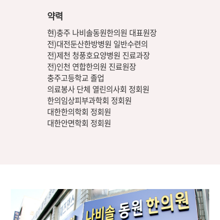
약력
현)충주 나비솔동원한의원 대표원장
전)대전둔산한방병원 일반수련의
전)제천 청풍호요양병원 진료과장
전)인천 연합한의원 진료원장
충주고등학교 졸업
의료봉사 단체 열린의사회 정회원
한의임상피부과학회 정회원
대한한의학회 정회원
대한안면학회 정회원