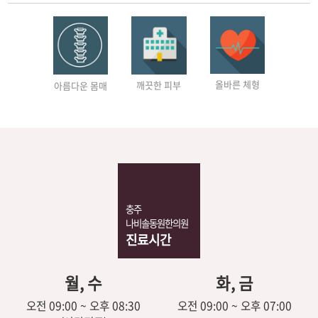
올바른 체형
깨끗한 피부
아름다운 몸매
충주
나비솔동원한의원
진료시간
월, 수
화, 금
오전 09:00 ~ 오후 08:30
오전 09:00 ~ 오후 07:00