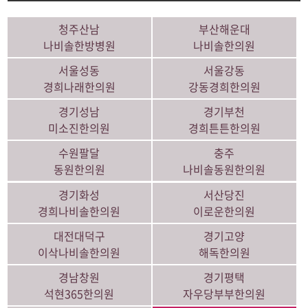
청주산남
부산해운대
나비솔한방병원
나비솔한의원
서울성동
서울강동
경희나래한의원
강동경희한의원
경기성남
경기부천
미소진한의원
경희튼튼한의원
수원팔달
충주
동원한의원
나비솔동원한의원
경기화성
서산당진
경희나비솔한의원
이로운한의원
대전대덕구
경기고양
이삭나비솔한의원
해독한의원
경남창원
경기평택
석현365한의원
자우당부부한의원