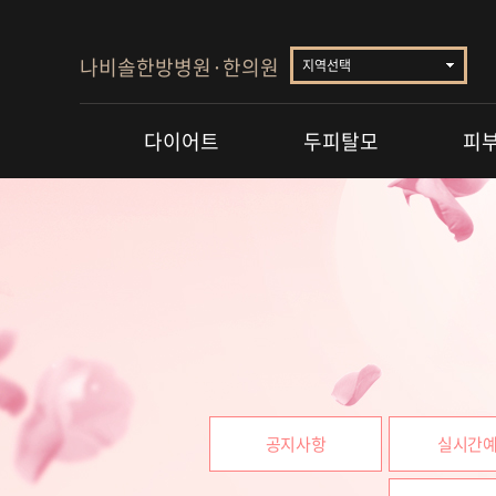
나비솔한방병원·한의원
지역선택
다이어트
두피탈모
피
공지사항
실시간