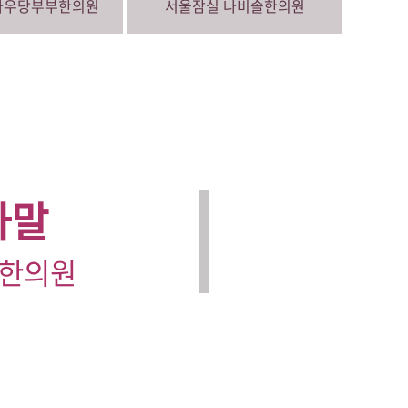
자우당부부한의원
서울잠실
나비솔한의원
사말
 한의원