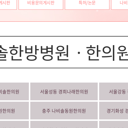
게시판
비용문의게시판
특허/논문
나비
솔한방병원ㆍ한의원
비솔한의원
서울성동
경희나래한의원
서울강동
원한의원
충주
나비솔동원한의원
경기화성