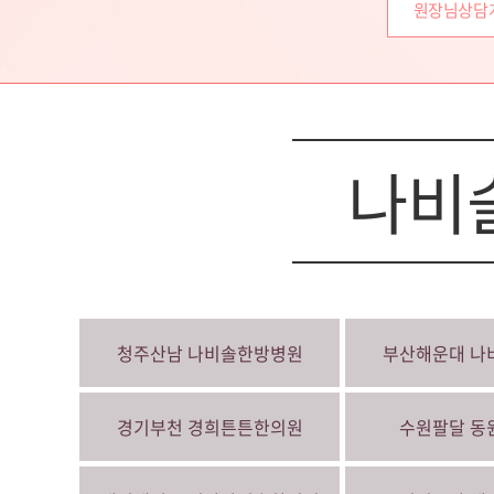
원장님상담
나비
청주산남
나비솔한방병원
부산해운대
나
경기부천
경희튼튼한의원
수원팔달
동