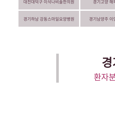
대전대덕구
이삭나비솔한의원
경기고양
해
경기하남
강동스마일요양병원
경기남양주
이
경
환자분