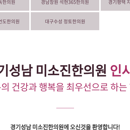
독한의원
경남창원
석현365한의원
경기평택
언도한의원
대구수성
정토한의원
기성남 미소진한의원
인
의 건강과 행복을 최우선으로 하는
경기성남 미소진한의원에 오신것을 환영합니다!