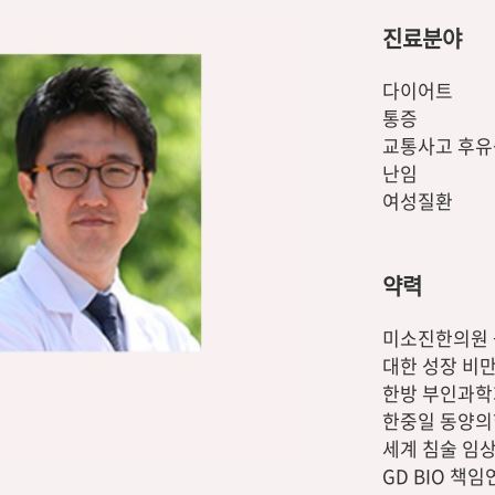
진료분야
다이어트
통증
교통사고 후유
난임
여성질환
약력
미소진한의원
대한 성장 비
한방 부인과학
한중일 동양의
세계 침술 임상
GD BIO 책