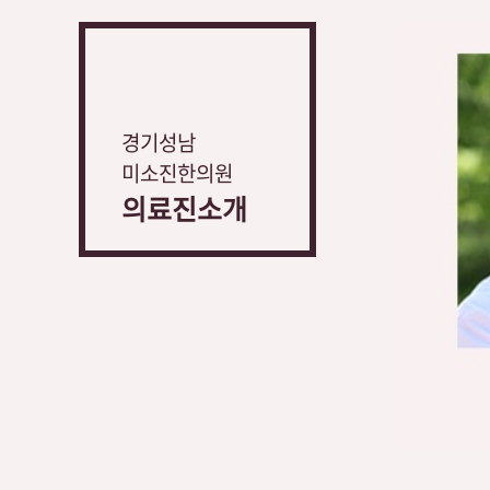
경기성남
미소진한의원
의료진소개