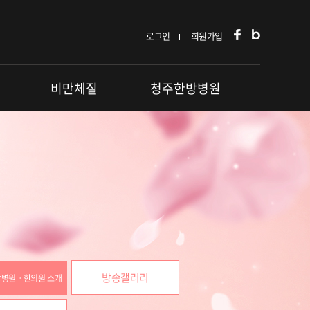
로그인
회원가입
비만체질
청주한방병원
방송갤러리
병원ㆍ한의원 소개